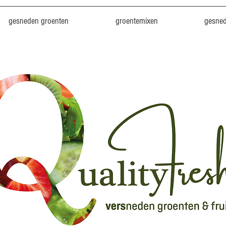
gesneden groenten
groentemixen
gesned